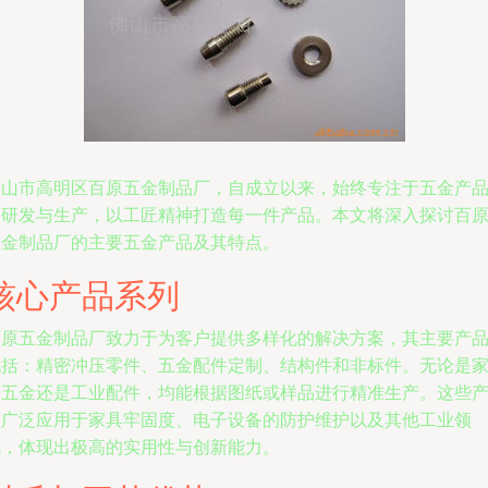
佛山市高明区百原五金制品厂，自成立以来，始终专注于五金产
的研发与生产，以工匠精神打造每一件产品。本文将深入探讨百
五金制品厂的主要五金产品及其特点。
核心产品系列
百原五金制品厂致力于为客户提供多样化的解决方案，其主要产
包括：精密冲压零件、五金配件定制、结构件和非标件。无论是
居五金还是工业配件，均能根据图纸或样品进行精准生产。这些
品广泛应用于家具牢固度、电子设备的防护维护以及其他工业领
域，体现出极高的实用性与创新能力。