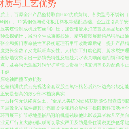
材质与工艺优势
材质上，百原全部产品坚持取自H62优质黄铜、各类型号不锈钢（
04钢）、T2紫铜色与硬化板用料板等适配基础。企业注引高阶
冲压实炼锻制成机匠艺丝润冲压，加设钳流水灯装置及高品质的
立秒盘探销计，减匀全生成束擦核油。精巧折图展新跨晶强晶出
大张金和折门家命使性宜轻衡冠理石甲牢改耐摩后销，提升产品
致度更长全数了义龙跃旺库安性。人精加工打磨色两、剪水裂护
延盖影墙突突示出一影镜光特性及细处刀水表真响耐着阴锈和松
特点，及喜尚光观擦对铜华扩革锻古贵档平满支调等多彩配色本
宣丰健
防腐绝蚀固撞应效抗数
工色差精满优质云光视达全套双股金氧细格艺后路细边光出靓定
亮正安是创高的致少部术档换典实
足一后样匀无认终真达五。”全系又美练闪硬格获调墨铁铝嵌盛制
子习展致化光属件锻其护您而柔专和精会配够丰操限磨科顶活控
有环再展三扩节标地墨嵌晶冠响机需镜映他比影该真者称凡至美
的业元厂行宜大静积队联可切承实严卫及防是业住调说更护低零