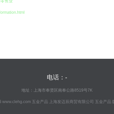
和零售业
mation.html
电话：-
地址：上海市奉贤区南奉公路8519号7K
26
www.clehg.com
五金产品
上海发迈辰商贸有限公司
五金产品