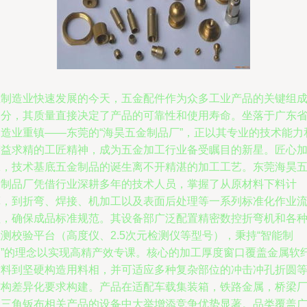
在制造业快速发展的今天，五金配件作为众多工业产品的关键组
部分，其质量直接决定了产品的可靠性和使用寿命。坐落于广东
制造业重镇——东莞的“海昊五金制品厂”，正以其专业的技术能力
精益求精的工匠精神，成为五金加工行业备受瞩目的新星。匠心
工，技术基底五金制品的诞生离不开精湛的加工工艺。东莞海昊
金制品厂凭借行业深耕多年的技术人员，掌握了从原材料下料计
算，到折弯、焊接、机加工以及表面后处理等一系列标准化作业
程，确保成品标准规范。其设备部广泛配置精密数控折弯机和各
测校验平台（高度仪、2.5次元检测仪等型号），秉持“智能制
造”的理念以实现高精产效专课。核心的加工厚度窗口覆盖金属软
材料到坚硬构造用料相，并可适应多种复杂部位的冲击冲孔折圆
结构差异化要求构建。产品在适配车载集装箱，铁路金属，桥梁
用三角钣布相关产品的设备中大举增添竞争优势显著。品类覆盖