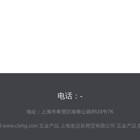
电话：-
地址：上海市奉贤区南奉公路8519号7K
26
www.clehg.com
五金产品
上海发迈辰商贸有限公司
五金产品